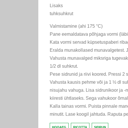
Lisaks
tuhksuhkrut
Valmistamine (ahi 175 °C)
Pane eemaldatava põhjaga vormi (läb
Kata vormi servad küpsetuspaberi riba
Eralda munakollased munavalgetest. Jä
Vahusta munavalged miksriga tugevak
1/2 dl suhkrut.
Pese sidrunid ja riivi koored. Pressi 2 
Vahusta kausis pehme või ja 1 ½ dl su
nisujahu vahuga. Lisa sidrunikoor ja -ma
kiiresti ühtlaseks. Sega vahukoor õrnal
Kalla tainas vormi. Puista pinnale ma
minutit. Lase koogil jahtuda. Raputa p
HOOAEG
RICOTTA
SIDRUN