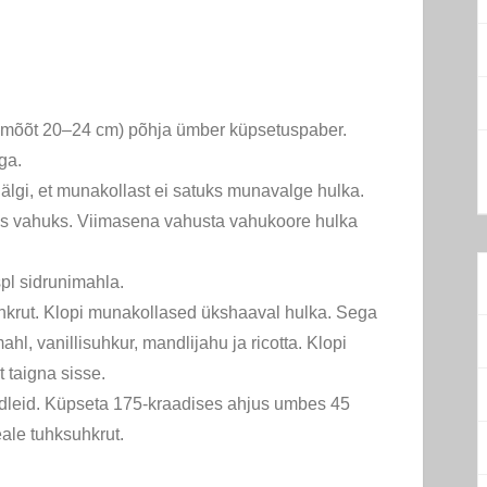
imõõt 20–24 cm) põhja ümber küpsetuspaber.
ga.
lgi, et munakollast ei satuks munavalge hulka.
s vahuks. Viimasena vahusta vahukoore hulka
spl sidrunimahla.
hkrut. Klopi munakollased ükshaaval hulka. Sega
hl, vanillisuhkur, mandlijahu ja ricotta. Klopi
t taigna sisse.
ndleid. Küpseta 175-kraadises ahjus umbes 45
eale tuhksuhkrut.