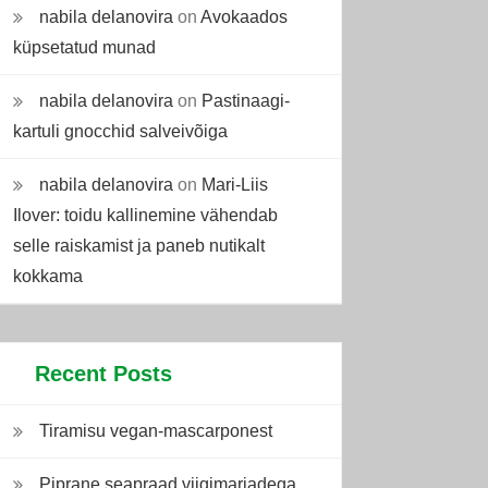
nabila delanovira
on
Avokaados
küpsetatud munad
nabila delanovira
on
Pastinaagi-
kartuli gnocchid salveivõiga
nabila delanovira
on
Mari-Liis
Ilover: toidu kallinemine vähendab
selle raiskamist ja paneb nutikalt
kokkama
Recent Posts
Tiramisu vegan-mascarponest
Piprane seapraad viigimarjadega