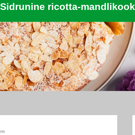
Sidrunine ricotta-mandlikook
ON
ERI