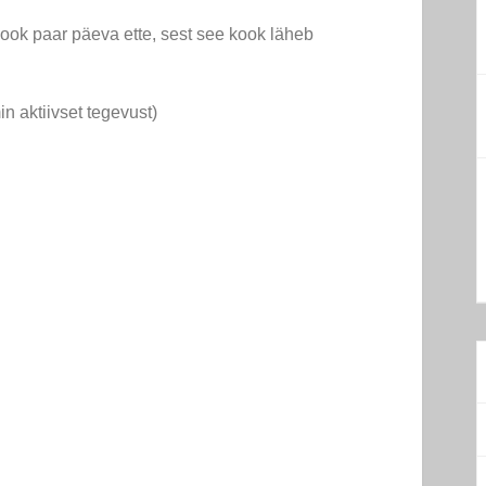
SIDRUNINE
ikook paar päeva ette, sest see kook läheb
RICOTTA-
MANDLIKOOK
n aktiivset tegevust)