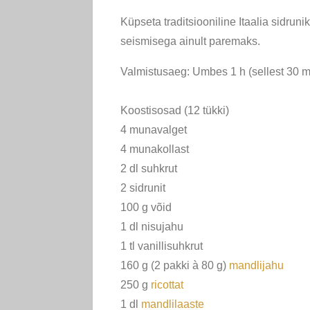
Küpseta traditsiooniline Itaalia sidrun
seismisega ainult paremaks.
Valmistusaeg: Umbes 1 h (sellest 30 mi
Koostisosad (12 tükki)
4 munavalget
4 munakollast
2 dl suhkrut
2 sidrunit
100 g võid
1 dl nisujahu
1 tl vanillisuhkrut
160 g (2 pakki à 80 g)
mandlijahu
250 g
ricottat
1 dl
mandlilaaste